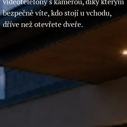
videotelefony s kamerou, díky kterým
bezpečně víte, kdo stojí u vchodu,
dříve než otevřete dveře.