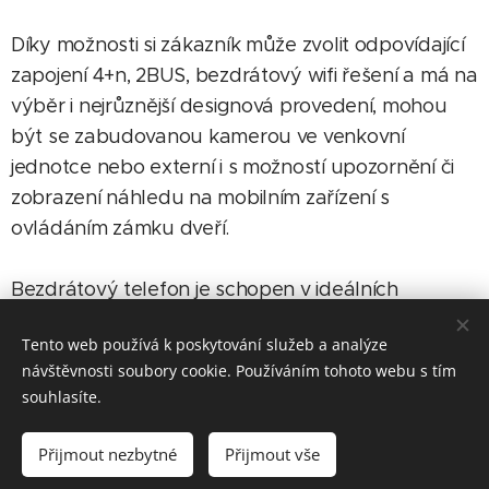
Díky možnosti si zákazník může zvolit odpovídající
zapojení 4+n, 2BUS, bezdrátový wifi řešení a má na
výběr i nejrůznější designová provedení, mohou
být se zabudovanou kamerou ve venkovní
jednotce nebo externí i s možností upozornění či
zobrazení náhledu na mobilním zařízení s
ovládáním zámku dveří.
Bezdrátový telefon je schopen v ideálních
podmínkách vysílat obraz na vzdálenost několika
Tento web používá k poskytování služeb a analýze
metrů. Je však nutné počítat s tím, že je mnoho
návštěvnosti soubory cookie. Používáním tohoto webu s tím
vlivů, které mohou výslednou vzdálenost omezit.
souhlasíte.
Mezi hlavní omezení dosahu signálu patří zejména
překážky ve výhledu od venkovního
Přijmout nezbytné
Přijmout vše
videotelefonu k vnitřní jednotce s monitorem.